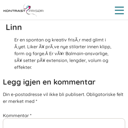
Linn
Er en spontan og kreativ frisÃ¸r med glimt i
Ã¸yet. Liker Ã¥ prÃ¸ve nye stilarter innen klipp,
form og farge.Â Er vÃ¥r Balmain-ansvarlige,
sÃ¥ setter pÃ¥ extension, lengder, volum og
effekter.
Legg igjen en kommentar
Din e-postadresse vil ikke bli publisert.
Obligatoriske felt
er merket med
*
Kommentar
*